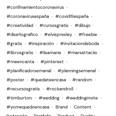
#confinamientocoronavirus
#coronavirusespaña
#covid19españa
#creatividad
#cursosgratis
#dibujo
#diseñografico
#elvispresley
#freebie
#gratis
#inspiración
#invitaciondeboda
#librosgratis
#lisamarie
#marsattacks
#meencanta
#pinterest
#planificadorsemanal
#planningsemanal
#poster
#quedateencasa
#random
#recursosgratis
#rockandroll
#timburton;
#wedding
#weddinginvite
#yomequedoencasa
Brand
Content