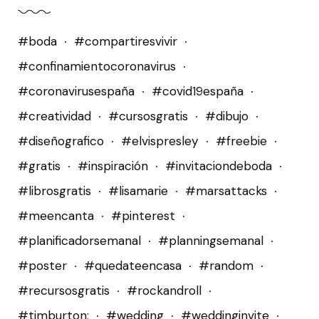
#boda
#compartiresvivir
#confinamientocoronavirus
#coronavirusespaña
#covid19españa
#creatividad
#cursosgratis
#dibujo
#diseñografico
#elvispresley
#freebie
#gratis
#inspiración
#invitaciondeboda
#librosgratis
#lisamarie
#marsattacks
#meencanta
#pinterest
#planificadorsemanal
#planningsemanal
#poster
#quedateencasa
#random
#recursosgratis
#rockandroll
#timburton;
#wedding
#weddinginvite